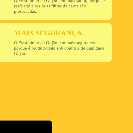
O Fresquinho da Gujão tem mais sabor, porque é
resfriado e assim as fibras da carne são
preservadas.
MAIS SEGURANÇA
O Fresquinho da Gujão tem mais segurança
porque é produto feito sob controle de qualidade
Gujão.