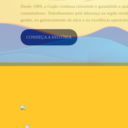
Desde 1989, a Gujão continua crescendo e garantindo a qua
consumidores. Trabalharemos pela liderança na região nord
gestão, no gerenciamento de risco e na excelência operacion
CONHEÇA A HISTÓRIA