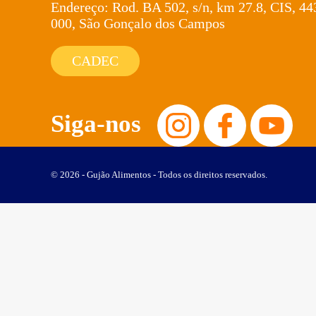
Endereço: Rod. BA 502, s/n, km 27.8, CIS, 44
000, São Gonçalo dos Campos
CADEC
Siga-nos
© 2026 - Gujão Alimentos - Todos os direitos reservados.