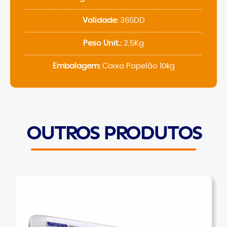
Validade:
365DD
Peso Unit.:
2,5Kg
Embalagem:
Caixa Papelão 10kg
OUTROS PRODUTOS