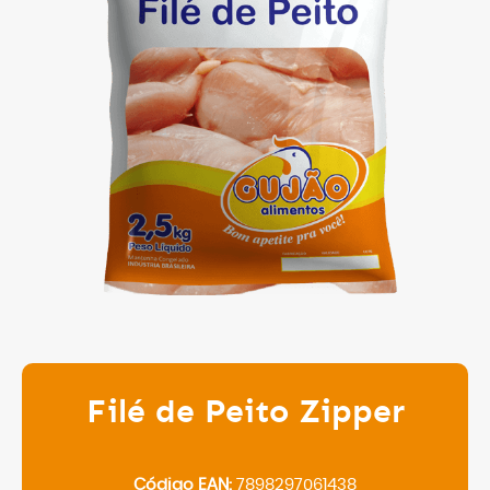
Filé de Peito Zipper
Código EAN:
7898297061438